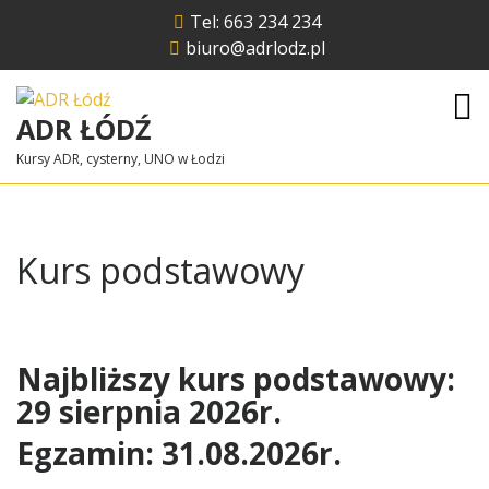
Skip
Tel: 663 234 234
to
biuro@adrlodz.pl
content
ADR ŁÓDŹ
Kursy ADR, cysterny, UNO w Łodzi
Kurs podstawowy
Najbliższy kurs podstawowy:
29 sierpnia 2026r.
Egzamin: 31.08.2026r.