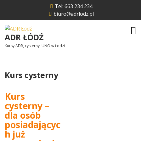
Skip
Tel: 663 234 234
to
biuro@adrlodz.pl
content
ADR ŁÓDŹ
Kursy ADR, cysterny, UNO w Łodzi
Kurs cysterny
Kurs
cysterny –
dla osób
posiadającyc
h już