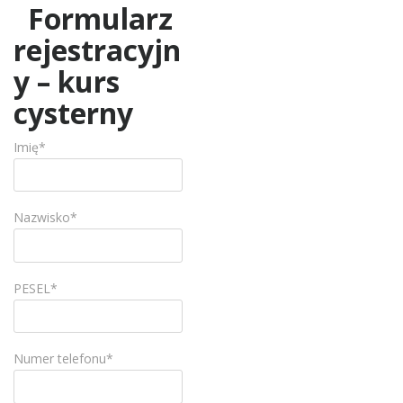
Formularz
rejestracyjn
y – kurs
cysterny
Imię*
Nazwisko*
PESEL*
Numer telefonu*