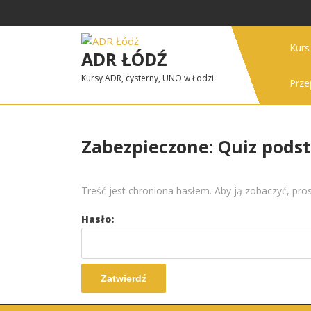
Skip
to
content
Kur
ADR ŁÓDŹ
Kursy ADR, cysterny, UNO w Łodzi
Prze
Zabezpieczone: Quiz pods
Treść jest chroniona hasłem. Aby ją zobaczyć, pro
Hasło: