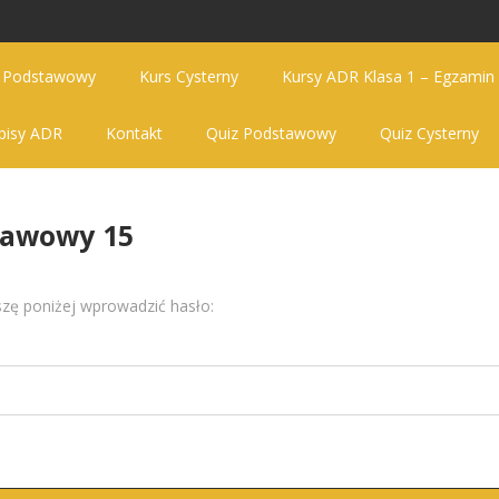
s Podstawowy
Kurs Cysterny
Kursy ADR Klasa 1 – Egzamin
pisy ADR
Kontakt
Quiz Podstawowy
Quiz Cysterny
tawowy 15
szę poniżej wprowadzić hasło: