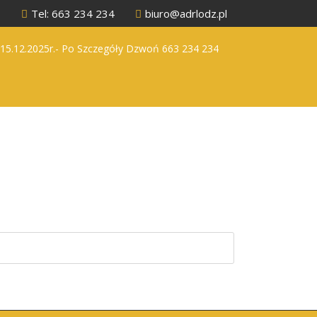
Tel: 663 234 234
biuro@adrlodz.pl
 15.12.2025r.- Po Szczegóły Dzwoń 663 234 234