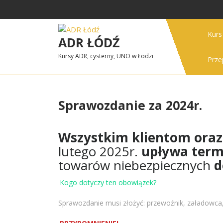
Skip
to
content
Kur
ADR ŁÓDŹ
Kursy ADR, cysterny, UNO w Łodzi
Prze
Sprawozdanie za 2024r.
Wszystkim klientom ora
lutego 2025r.
upływa term
towarów niebezpiecznych
d
Kogo dotyczy ten obowiązek?
Sprawozdanie musi złożyć: przewoźnik, załadowca,