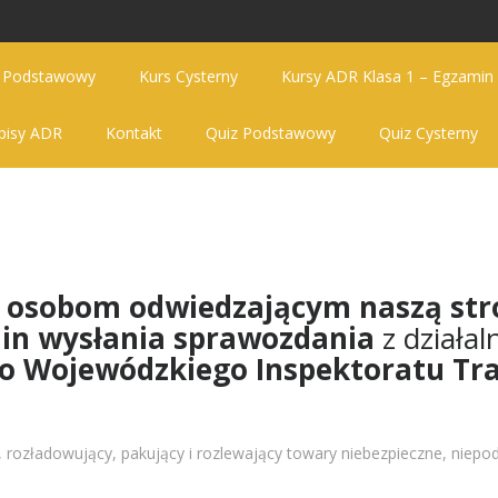
s Podstawowy
Kurs Cysterny
Kursy ADR Klasa 1 – Egzamin
pisy ADR
Kontakt
Quiz Podstawowy
Quiz Cysterny
z osobom odwiedzającym naszą str
in wysłania sprawozdania
z działal
o Wojewódzkiego Inspektoratu Tr
 rozładowujący, pakujący i rozlewający towary niebezpieczne, niepo