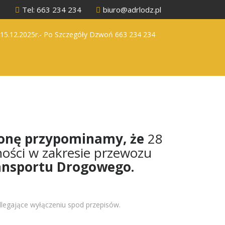
Tel: 663 234 234
biuro@adrlodz.pl
 15.12.2025r.- Po Szczegóły Dzwoń 663 234 234
onę
przypominamy, że
28
ności w zakresie przewozu
ansportu Drogowego.
dlegające wyłączeniu spod przepisów.