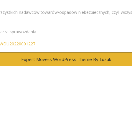
 wszystkich nadawców towarów/odpadów niebezpiecznych, czyli wsz
larza sprawozdania
?id=WDU20220001227
Expert Movers WordPress Theme
By Luzuk