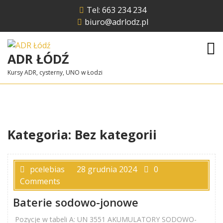
Skip
Tel: 663 234 234
to
biuro@adrlodz.pl
content
ADR ŁÓDŹ
Kursy ADR, cysterny, UNO w Łodzi
Kategoria:
Bez kategorii
pcelebias
28 grudnia 2024
0
Comments
Baterie sodowo-jonowe
Pozycje w tabeli A: UN 3551 AKUMULATORY SODOWO-