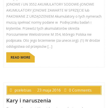
JONOWE i UN 3552 AKUMULATORY SODOWE-JONOWE
AKUMULATORY JONOWE ZAWARTE W SPRZĘCIE lub
PAKOWANE Z URZĄDZENIEM Akumulatory o tych nymerach
muszą spełniać normy podane w Podręczniku badań i
kryteriów. Przewóz tych akumulatorów określa
Porozumienie Wielostronne M 354, którego Polska nie
podpisała. Oto jego brzemienie (za unece.org): (1) W drodze
odstępstwa od przepisów […]
READ MORE
pcelebias
23 maja 2016
0 Comments
Kary i naruszenia