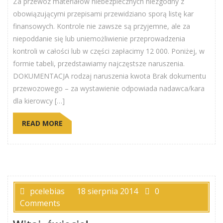
Za przewóz materiałów niebezpiecznych niezgodny z
obowiązującymi przepisami przewidziano sporą listę kar
finansowych. Kontrole nie zawsze są przyjemne, ale za
niepoddanie się lub uniemożliwienie przeprowadzenia
kontroli w całości lub w części zapłacimy 12 000. Poniżej, w
formie tabeli, przedstawiamy najczęstsze naruszenia.
DOKUMENTACJA rodzaj naruszenia kwota Brak dokumentu
przewozowego – za wystawienie odpowiada nadawca/kara
dla kierowcy […]
READ MORE
pcelebias
18 sierpnia 2014
0
Comments